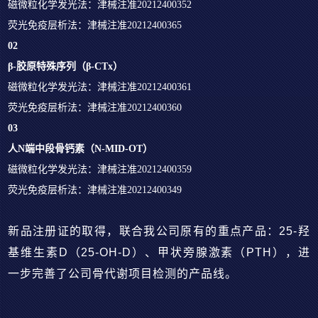
磁微粒化学发光法：
津械注准20212400352
荧光免疫层析法：津械注准20212400365
0
2
β-胶原特殊序列（β-CTx）
磁微粒化学发光法：
津械注准20212400361
荧光免疫层析法：
津械注准20212400360
0
3
人N端中段骨钙素（N-MID-OT）
磁微粒化学发光法：
津械注准20212400359
荧光免疫层析法：
津械注准20212400349
新品注册证的取得，联合我公司原有的重点产品：
25-羟
基维生素D（25-OH-D）、甲状旁腺激素（PTH），
进
一步完善了公司骨代谢项目检测的产品线。