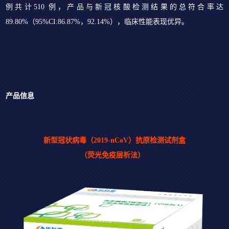
例共计510 例，产品与新冠核酸检测结果的总符合率达
89.80%（95%CI:86.87%，92.14%），临床性能表现优异。
产品信息
新型冠状病毒（2019-nCoV）抗原检测试剂盒
（荧光免疫层析法）