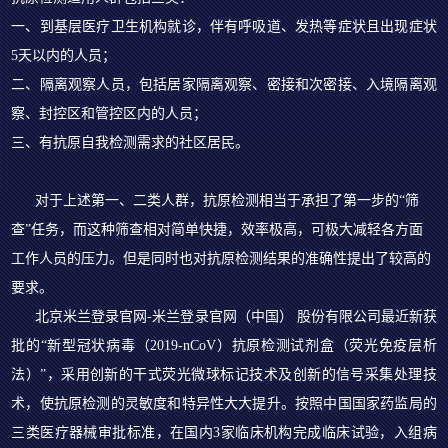
一、到基层医疗卫生机构就诊，伴有呼吸道、发热等症状且出现症状
5天以内的人员；
二、隔离观察人员，包括居家隔离观察、密接和次密接、入境隔离观
察、封控区和管控区内的人员；
三、有抗原自我检测需求的社区居民。
对于上述第一、二类人群，抗原检测相当于承担了第一步的“筛
查”任务，而这种筛查相对简单快捷，效率极高，可极大减轻各方面
工作人员的压力。但是同时也对抗原检测结果的准确性提出了较高的
要求。
北京米兰登录官网-米兰登录官网（中国） 股份有限公司最近新获
批的“新型冠状病毒（2019-nCoV）抗原检测试剂盒（荧光免疫层析
法）”，采用创新的干式荧光微球标记技术及创新的信号采集处理技
术，使抗原检测的灵敏度和特异性大大提升。按照中国国家药监局的
三类医疗器械审批标准，在国内3家临床机构完成临床试验，入组病