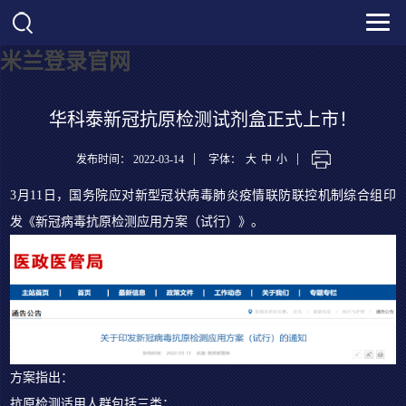
米兰登录官网
华科泰新冠抗原检测试剂盒正式上市！
|
|
发布时间： 2022-03-14
字体：
大
中
小
3月11日，国务院应对新型冠状病毒肺炎疫情联防联控机制综合组印
发《新冠病毒抗原检测应用方案（试行）》。
方案指出：
抗原检测适用人群包括三类：