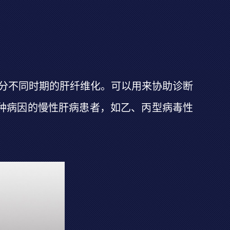
分不同时期的肝纤维化。可以用来协助诊断
各种病因的慢性肝病患者，如乙、丙型病毒性