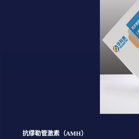
抗缪勒管激素（AMH）