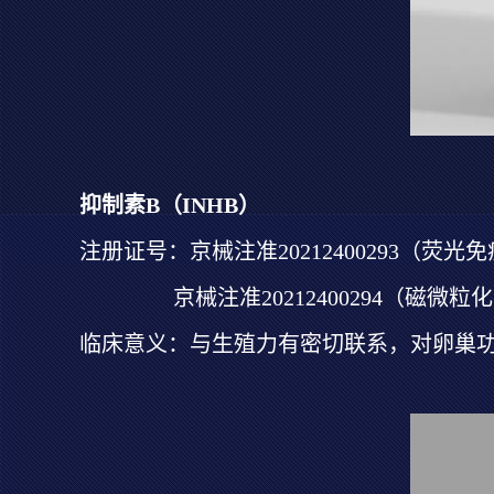
抑制素B（INHB）
注册证号：京械注准20212400293（荧光
京械注准20212400294（磁微粒
临床意义：与生殖力有密切联系，对卵巢