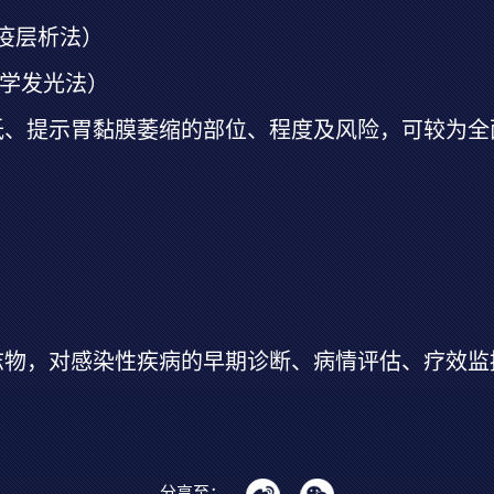
免疫层析法）
化学发光法）
低、提示胃黏膜萎缩的部位、程度及风险，可较为全
志物，对感染性疾病的早期诊断、病情评估、疗效监
分享至：