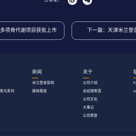
 多项骨代谢项目获批上市
下一篇：
天津米兰登
新闻
关于
米兰登录官网
公司介绍
0
发光系列
媒体报道
总经理寄语
e
公司文化
大事记
公司荣誉