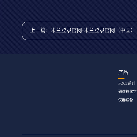
上一篇：
米兰登录官网-米兰登录官网（中国）
产品
POCT系列
磁微粒化学
仪器设备