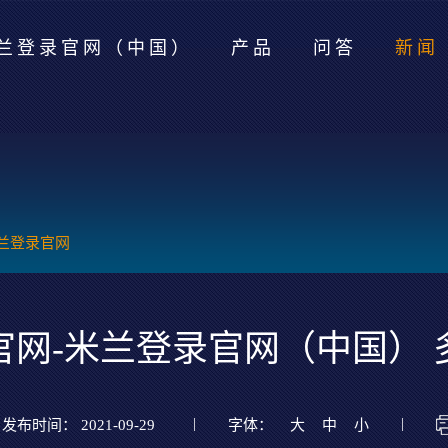
米兰登录官网（中国）
产品
问答
新闻
兰登录官网
官网-米兰登录官网（中国） 
|
|
发布时间： 2021-09-29
字体：
大
中
小