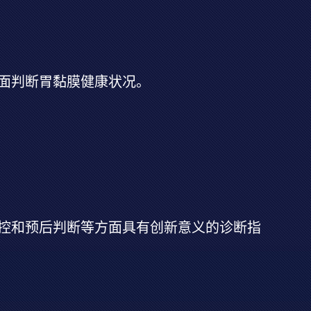
面判断胃黏膜健康状况。
控和预后判断等方面具有创新意义的诊断指