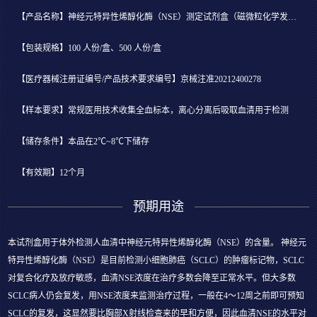
【产品名称】神经元特异性烯醇化酶（NSE）测定试剂盒（磁微粒化学发光法）
【包装规格】100 人份/盒、500 人份/盒
【医疗器械注册证编号/产品技术要求编号】京械注准20212400278
【样本要求】常规医用技术收集全血标本，离心分离后吸取血清用于检测
【储存条件】本品在2℃~8℃下储存
【有效期】12个月
预期用途
本试剂盒用于体外检测人血清中神经元特异性烯醇化酶（NSE）的含量。 神经元
特异性烯醇化酶（NSE）是目前检测小细胞肺癌（SCLC）的肿瘤标记物，SCLC
对复合化疗及放疗敏感，血清NSE浓度在治疗多数会降至正常水平。但大多数
SCLC病人仍会复发，用NSE浓度来监测治疗过程，一般在4～12周之前即可预知
SCLC的复发，这显然要比胸部X射线检查来的早和方便，因此血清NSE的水平对