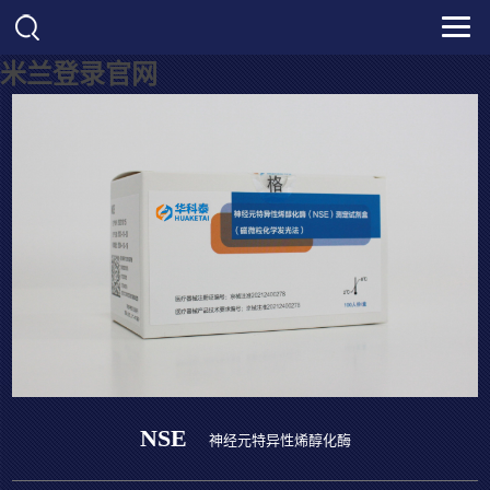
米兰登录官网
NSE
神经元特异性烯醇化酶