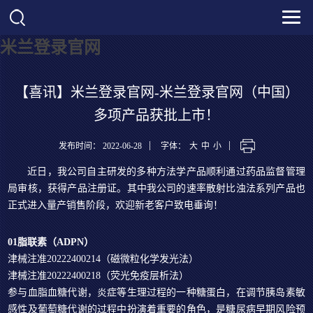
米兰登录官网
【喜讯】米兰登录官网-米兰登录官网（中国）
多项产品获批上市！
|
|
发布时间： 2022-06-28
字体：
大
中
小
近日，我公司自主研发的多种方法学产品顺利通过药品监督管理
局审核，获得产品注册证。其中我公司的速率散射比浊法系列产品也
正式进入量产销售阶段，欢迎新老客户致电垂询！
01
脂联素（
ADPN）
津械注准
20222400214（磁微粒化学发光法）
津械注准
20222400218（荧光免疫层析法）
参与血脂血糖代谢，炎症等生理过程的一种糖蛋白，在调节胰岛素敏
感性及葡萄糖代谢的过程中扮演着重要的角色，是糖尿病早期风险预