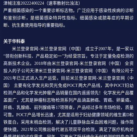
津械注准
20222400224（速率散射比浊法）
严重细菌感染的一个重要诊断标志物。广泛应用于感染性疾病的诊断
和鉴别诊断，是细菌感染特异性指标、细菌感染或脓毒症的早期诊
断、抗生素使用指导的重要指标。
关于华科泰
米兰登录官网-米兰登录官网（中国） 成立于
2007年，是一家以
“领衔创新科技、产品稳定如一”为经营宗旨，专注于定量免疫检测的
高新技术企业。2018年由米兰登录官网-米兰登录官网（中国） 全资
投入的子公司天津米兰登录官网-米兰登录官网（中国） 有限公司于
2021年已正式进入生产运营。目前米兰登录官网-米兰登录官网（中
国） 主要有化学发光和荧光免疫POCT两大产品线，其中POCT妇幼
检测产品和化学发光肿瘤产品销量在国内遥遥领先！化学发光产品覆
盖面广，尤其是肿瘤标志物检测系列产品涵盖肺癌、胃癌、卵巢癌、
肝癌、乳腺癌、前列腺癌等17项筛查，产品经过多年市场检验，质量
可靠。POCT产品增长迅速，尤其是适用于妇幼健康领域的维生素D和
铁蛋白，采用末梢血检测，解决了儿童静脉血采血困难问题，操作简
便快捷。2021年公司推出骨代谢五项双平台检测，满足了医疗机构对
骨质疏松的诊疗需求。同年，又推出了肝纤维化无创检测的特色血清