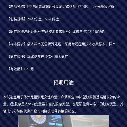
【产品名称】I型胶原氨基端延长肽测定试剂盒（PINP）（荧光免疫层析法）
【包装规格】20人份/盒、50人份/盒
【医疗器械注册证编号/产品技术要求编号】津械注准20212400365
【样本要求】病人标本无需特殊处理，采用常规医用技术收集标本。样本为全血时，采集后48小时内立即检测
【储存条件】本试剂盒在10℃～30℃储存
【有效期】12个月
预期用途
本试剂盒用于体外定量测定女性血清、血浆和全血中I型胶原氨基端延长肽的含
量。I型胶原是人体内含量最丰富的胶原类型，也是矿化骨中唯一的胶原类型，其
合成与分解的代谢产物可间接反映骨转换的状况。