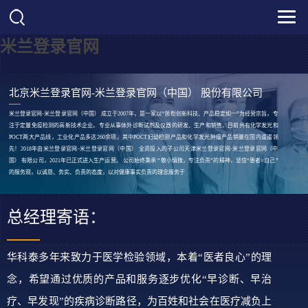
米兰登录官网
北京米兰登录官网-米兰登录官网（中国） 股份有限公司
米兰登录官网-米兰登录官网（中国） 成立于2007年，是一家以“领衔创新科技、产品稳定如一”为经营宗旨，专
注于定量免疫检测的高新技术企业。专业从事体外诊断试剂及仪器的研发、生产和销售。目前共有化学发光和
POCT两大产品线，工业化产品多达260余项。其中POCT妇幼检测产品和化学发光肿瘤产品销量在国内遥遥领
先！2018年由米兰登录官网-米兰登录官网（中国） 全资投入的子公司天津米兰登录官网-米兰登录官网（中
国） 有限公司，2021年已正式进入生产运营。 公司始终秉承 “敬小慎微，专注负责”的精神，坚信“患者=自己”
的服务观，以诚恳、务实、负责的态度，以对健康事实负责的理念服务于
总经理寄语：
华科泰多年来致力于医学检验领域，本着“医者良心”的理
念，希望通过优质的产品和服务逐步优化“早诊断、早治
疗、早发现”的疾病诊断路径，为百姓和社会在医疗减负上