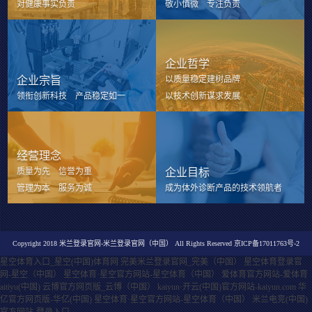
对健康事实负责
敬小慎微 专注负责
企业哲学
企业宗旨
以质量稳定建树品牌
领衔创新科技 产品稳定如一
以技术创新谋求发展
经营理念
质量为先 信誉为重
企业目标
管理为本 服务为诚
成为体外诊断产品的技术领航者
Copyright 2018 米兰登录官网-米兰登录官网（中国） All Rights Reserved 京ICP备17011763号-2
星空体育入口_星空(中国)体育网
完美米兰登录官网_完美（中国）
星空体育登录官
网-星空（中国）
星空体育·星空官方网站-星空体育（中国）
爱体育官方网站-爱体育
aitiyu(中国)
云博官方网页版_云博（中国）
kaiyun·开云(中国)官方网站-kaiyun.com
华
亿官方网页版-华亿(中国)
星空体育·星空官方网站-星空体育（中国）
米兰电竞(中国)
官方网站-登录入口